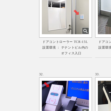
ドアコントローラー TCR-15L
ドアコント
設置環境 ： テナントビル内の
設置環境
オフィス入口
自
32.
33.