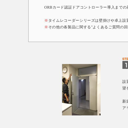
ORBカード認証ドアコントローラー導入まで
※
タイムレコーダーシリーズは壁掛けや卓上設
※
その他の各製品に関する"よくあるご質問の回
設
望
新
ア