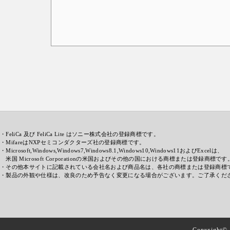
・FeliCa 及び FeliCa Lite はソニー株式会社の登録商標です。
・MifareはNXPセミコンダクターズ社の登録商標です。
・Microsoft,Windows,Windows7,Windows8.1,Windows10,Windows11およびExcelは、
米国 Microsoft Corporationの米国およびその他の国における商標または登録商標です
・その他本サイトに記載されている会社名および商品名は、各社の商標または登録商標
・製品の外観や仕様は、改良のため予告なく変更になる場合がございます。ご了承くだ