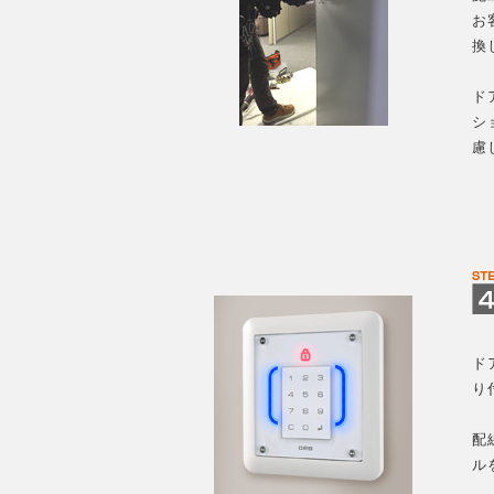
お
換
ド
シ
慮
ド
り
配
ル