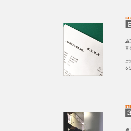
施
書
ご
を
施