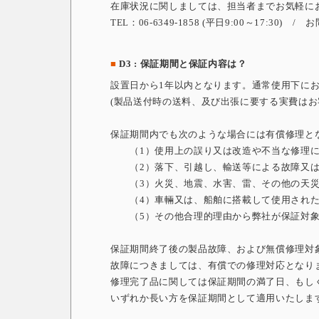
在庫状況に関しましては、担当者までお気軽に
TEL：06-6349-1858 (平日9:00～17:30)
■
D3 : 保証期間と保証内容は？
設置日から1年以内となります。通常使用下に
(製品送付時の送料、及び出張に要する実費はお
保証期間内でも次のような場合には有償修理と
（1）使用上の誤り又は改造や不当な修理に
（2）落下、引越し、輸送等による故障又は
（3）火災、地震、水害、雷、その他の天災
（4）車輛又は、船舶に搭載して使用された
（5）その他合理的理由から弊社が保証対象
保証期間終了後の製品故障、および無償修理対
故障につきましては、有償での修理対応となり
修理完了品に関しては保証期間の満了日、もし
いずれか長い方を保証期間として適用いたしま