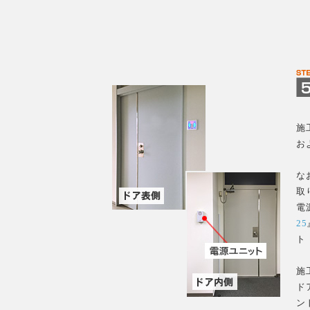
施
お
な
取
電
25
ト
施
ド
ン