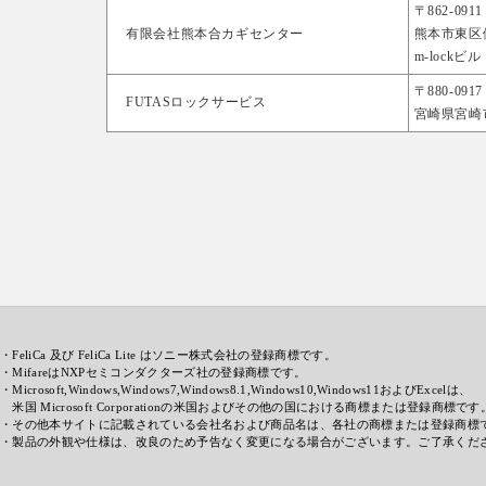
〒862-0911
有限会社熊本合カギセンター
熊本市東区健軍
m-lockビル 
〒880-0917
FUTASロックサービス
宮崎県宮崎市
・FeliCa 及び FeliCa Lite はソニー株式会社の登録商標です。
・MifareはNXPセミコンダクターズ社の登録商標です。
・Microsoft,Windows,Windows7,Windows8.1,Windows10,Windows11およびExcelは、
米国 Microsoft Corporationの米国およびその他の国における商標または登録商標です
・その他本サイトに記載されている会社名および商品名は、各社の商標または登録商標
・製品の外観や仕様は、改良のため予告なく変更になる場合がございます。ご了承くだ