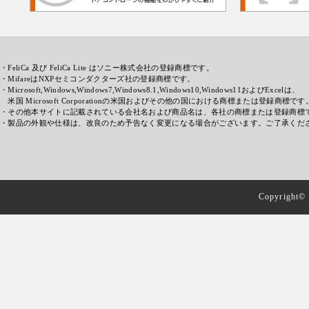
・FeliCa 及び FeliCa Lite はソニー株式会社の登録商標です。
・MifareはNXPセミコンダクターズ社の登録商標です。
・Microsoft,Windows,Windows7,Windows8.1,Windows10,Windows11およびExcelは、
米国 Microsoft Corporationの米国およびその他の国における商標または登録商標です
・その他本サイトに記載されている会社名および商品名は、各社の商標または登録商標
・製品の外観や仕様は、改良のため予告なく変更になる場合がございます。ご了承くだ
Copyright© 