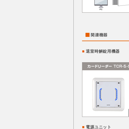
■
退室時解錠用機器
■
電源ユニット