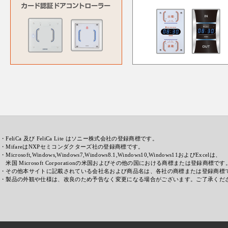
・FeliCa 及び FeliCa Lite はソニー株式会社の登録商標です。
・MifareはNXPセミコンダクターズ社の登録商標です。
・Microsoft,Windows,Windows7,Windows8.1,Windows10,Windows11およびExcelは、
米国 Microsoft Corporationの米国およびその他の国における商標または登録商標です
・その他本サイトに記載されている会社名および商品名は、各社の商標または登録商標
・製品の外観や仕様は、改良のため予告なく変更になる場合がございます。ご了承くだ