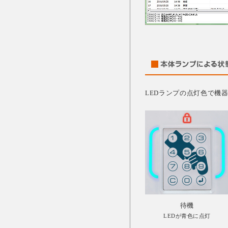
LEDランプの点灯色で機
待機
LEDが青色に点灯