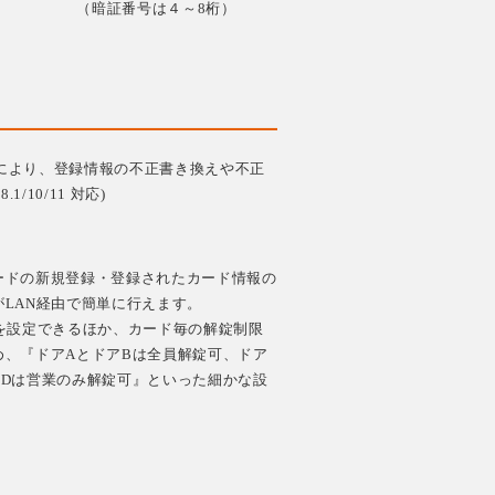
（暗証番号は４～8桁）
により、登録情報の不正書き換えや不正
/10/11 対応)
ードの新規登録・登録されたカード情報の
LAN経由で簡単に行えます。
を設定できるほか、カード毎の解錠制限
め、『ドアAとドアBは全員解錠可、ドア
アDは営業のみ解錠可』といった細かな設