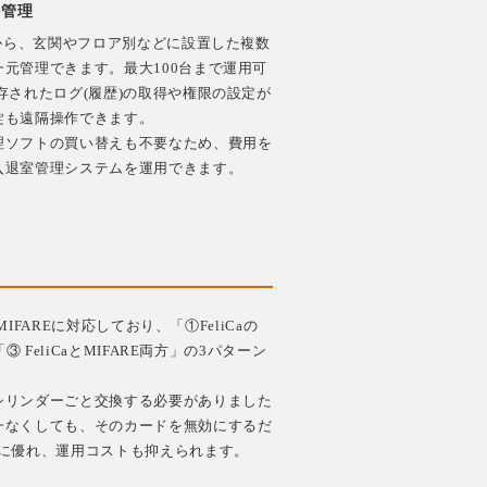
を管理
Cから、玄関やフロア別などに設置した複数
元管理できます。最大100台まで運用可
存されたログ(履歴)の取得や権限の設定が
錠も遠隔操作できます。
理ソフトの買い替えも不要なため、費用を
入退室管理システムを運用できます。
/MIFAREに対応しており、「①FeliCaの
③ FeliCaとMIFARE両方」の3パターン
シリンダーごと交換する必要がありました
一なくしても、そのカードを無効にするだ
性に優れ、運用コストも抑えられます。