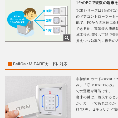
1台のPCで複数の端末
TCRシリーズは1台のP
のドアコントローラーを一
能で、PCから各本体に保
できる他、電気錠の施解
施工後の増設も可能で管
抑えつつ効率的に複数の
非接触ICカードのFeliCa
み」「② MIFAREのみ」「
での運用が可能です。
従来の鍵は、紛失すると
が、カードであれば万が
けでOK。セキュリティ